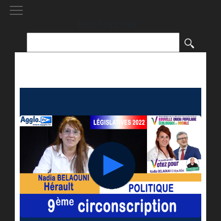
[()
]
Rechercher :