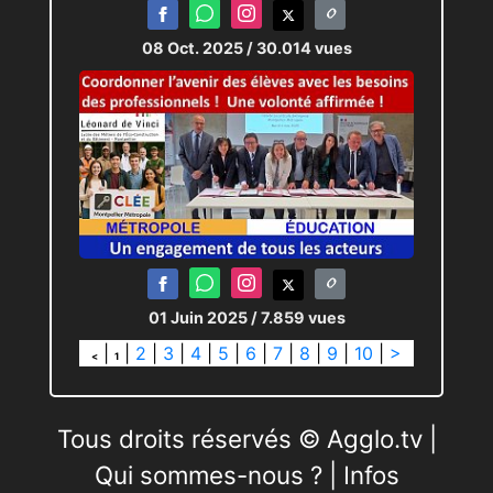
08 Oct. 2025
/ 30.014 vues
01 Juin 2025
/ 7.859 vues
|
|
2
|
3
|
4
|
5
|
6
|
7
|
8
|
9
|
10
|
>
<
1
Tous droits réservés © Agglo.tv |
Qui sommes-nous ?
|
Infos