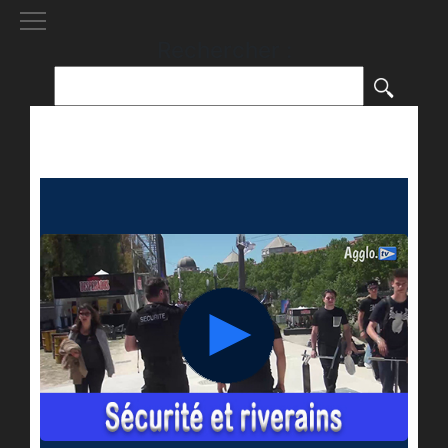
[()
]
Rechercher :