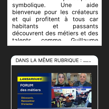
symbolique. Une aide
bienvenue pour les créateurs
et qui profitent à tous car
habitants et passants
découvrent des métiers et des
talents comme Guillaume
MATHEN, créateur autodidacte
qui s’est lancé dans la
DANS LA MÊME RUBRIQUE :
Décoration, l’Ameublement et
PAYS DE L’OR
les Luminaires.
JRI :
Claudia PITRONACI