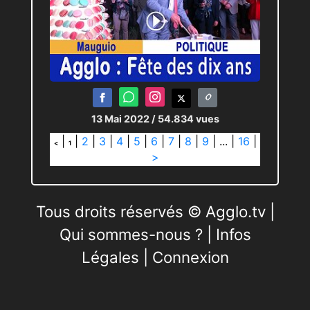
13 Mai 2022
/ 54.834 vues
|
|
2
|
3
|
4
|
5
|
6
|
7
|
8
|
9
|
...
|
16
|
<
1
>
Tous droits réservés © Agglo.tv |
Qui sommes-nous ?
|
Infos
Légales
|
Connexion