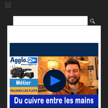
[()
]
Rechercher :