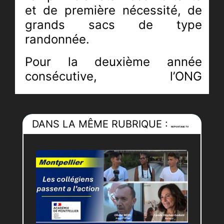
et de première nécessité,
de
grands sacs de type
randonnée.
Pour la deuxième année
consécutive, l’ONG
montpelliéraine "SaKado" a pu
compter sur
l’association
Formaprim (spécialisée dans
DANS LA MÊME RUBRIQUE :
REPORTAGE TV
la formation à l’audiovisuel et
aux intelligences artificielles)
laquelle a mis
à disposition un
vaste espace.
En un seul après-midi, 300
sacs ont été préparés. Ils