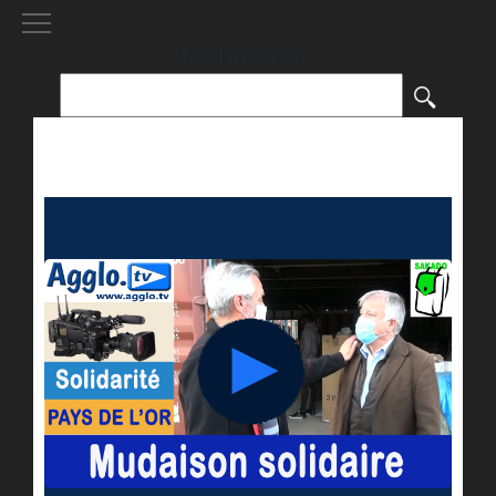
[()
]
Rechercher :