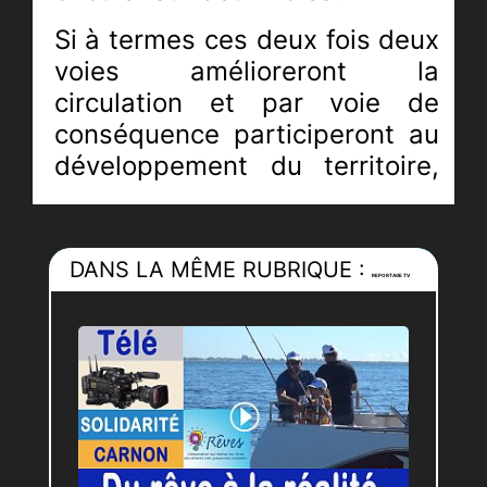
Si à termes ces deux fois deux
voies amélioreront la
circulation et par voie de
conséquence participeront au
développement du territoire,
pour l’heure à l’échelle d’un
individu, en l’occurrence, un
agriculteur, les premières
DANS LA MÊME RUBRIQUE :
REPORTAGE TV
réalisations de ce projet
auraient un effet
préjudiciable.
Joseph FRANCH exploitant
agricole sur la commune de
Marsillargues, a dû se