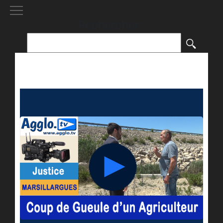
[()
]
Rechercher :