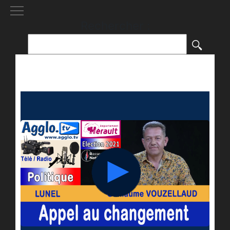
[()
]
Rechercher :