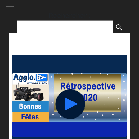
[()
]
Rechercher :