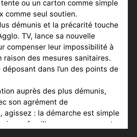
ne tente ou un carton comme simple
ux comme seul soutien.
lus démunis et la précarité touche
Agglo. TV, lance sa nouvelle
ur compenser leur impossibilité à
n raison des mesures sanitaires.
le déposant dans l’un des points de
cation auprès des plus démunis,
vec son agrément de
, agissez : la démarche est simple
mis, en famille, prenez un sac et
une lettre de soutien adressée au