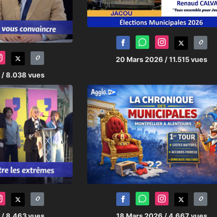
20 Mars 2026
/ 11.515 vues
6
/ 8.038 vues
6
/ 8.463 vues
18 Mars 2026
/ 4.667 vues