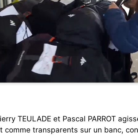
hd2160
hd1440
hd1080
hd720
large
medium
small
tiny
ierry TEULADE et Pascal PARROT agisse
t comme transparents sur un banc, con