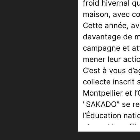
froid hivernal 
maison, avec co
Cette année, av
davantage de m
campagne et att
mener leur actio
C’est à vous d’a
collecte inscri
Montpellier et l
"SAKADO" se ret
l’
Éducation
natio
et combien effic
remplissez-le à