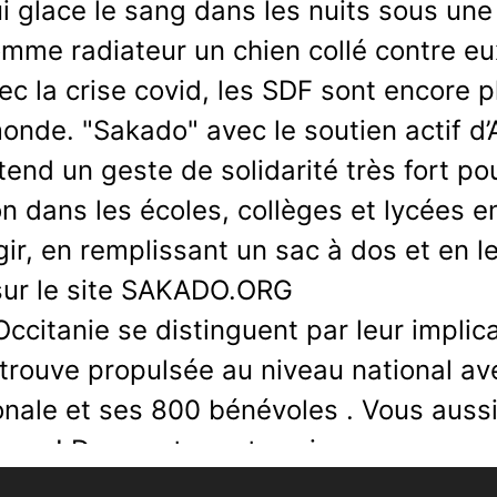
qui glace le sang dans les nuits sous u
mme radiateur un chien collé contre e
ec la crise covid, les SDF sont encore p
onde. "
Sakado"
avec le soutien actif d’
end un geste de solidarité très fort po
n dans les écoles, collèges et lycées e
gir, en remplissant un sac à dos et en 
t sur le site SAKADO.ORG
’Occitanie se distinguent par leur impli
rouve propulsée au niveau national a
nale et ses 800 bénévoles . Vous aussi
ace ! Dans votre entreprise, avec vos a
 votre guise des 4 kits accompagnés, d’