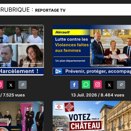
e SAKADO fera le bonheur
RUBRIQUE :
REPORTAGE TV
un
homme,
d’une jeune fille ou d’un jeu
ter dans la rue, en attendant une main 
...
Joël LOUBAT
6
/ 7.525 vues
13 Juil. 2026
/ 8.464 vues