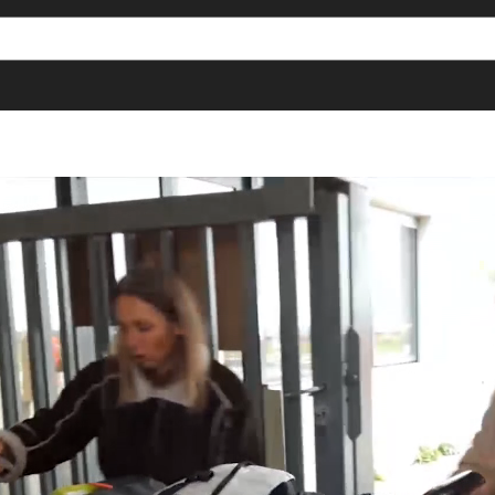
[()
]