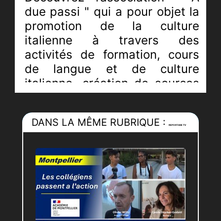
due passi " qui a
pour objet la
promotion de la culture
italienne à travers des
activités de formation, cours
de langue et de culture
italienne, création de sources
d’information pour les
ressortissants italiens,
DANS LA MÊME RUBRIQUE :
organisation de sorties,
REPORTAGE TV
ateliers pédagogiques,
activités diverses liées à
l’italianité.
Rencontre avec Simona MIGLIETTA et
Antonella PELA.