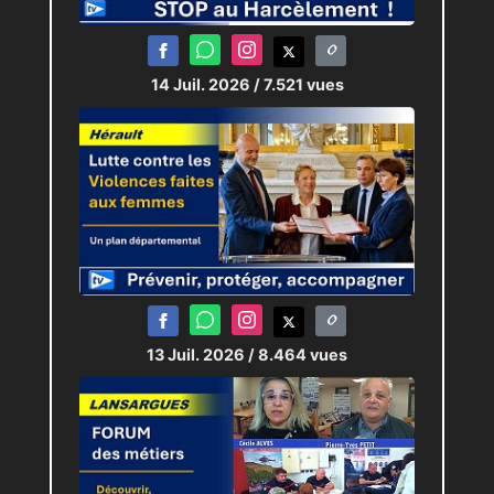
Si vous souhaitez participer à la vie
sociale de la ville de Montpellier, vous
pouvez consulter toutes les informations
sur l’ensemble des associations sur :
14 Juil. 2026
/ 7.521 vues
https://antigonedesassociations.montpellier.fr/
Journaliste :
Pierric-Joël LOUBAT
13 Juil. 2026
/ 8.464 vues