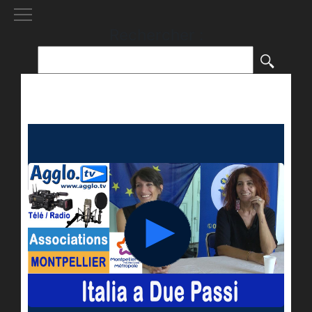
[()
]
Rechercher :