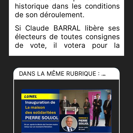
historique dans les conditions
de son déroulement.
Si Claude BARRAL libère ses
électeurs de toutes consignes
de vote, il votera pour la
nouvelle liste " SOUJOL
BERTHET ".
DANS LA MÊME RUBRIQUE :
Si les reports de voix se font
LUNEL
convenablement, Pierre
SOUJOL pourrait devenir le
prochain maire de Lunel et
remporter son pari contre
Claude ARNAUD .
Reste l’essentiel et le secret