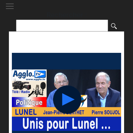
[()
]
Rechercher :