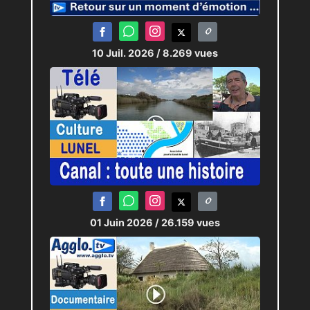
des urnes qui est toujours un
grand mystère dans le choix
10 Juil. 2026
/ 8.269 vues
de la dernière minute...
01 Juin 2026
/ 26.159 vues