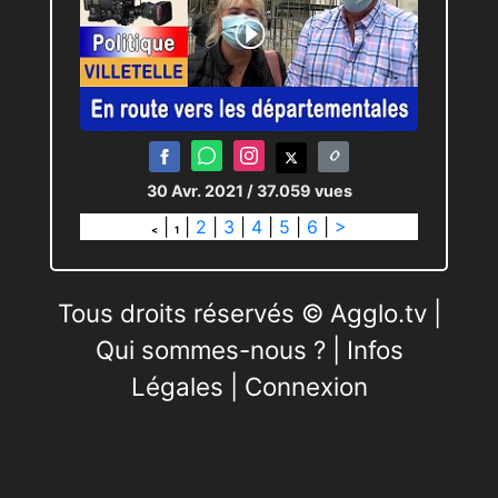
30 Avr. 2021
/ 37.059 vues
|
|
2
|
3
|
4
|
5
|
6
|
>
<
1
Tous droits réservés © Agglo.tv |
Qui sommes-nous ?
|
Infos
Légales
|
Connexion