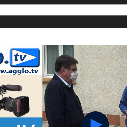
[()
]