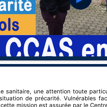
hd2160
hd1440
hd1080
hd720
large
medium
small
tiny
e sanitaire, une attention toute parti
tuation de précarité. Vulnérables face
, cette mission est assurée par le Cen