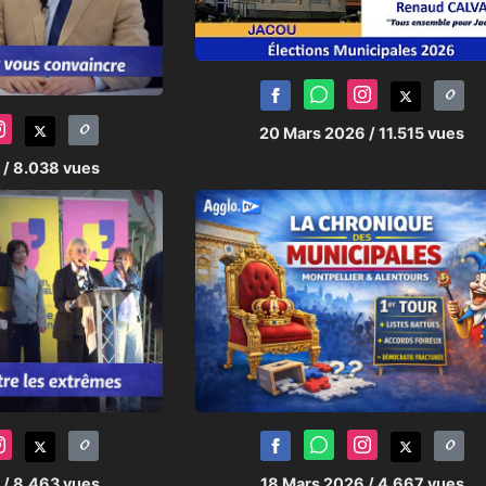
20 Mars 2026
/ 11.515 vues
6
/ 8.038 vues
6
/ 8.463 vues
18 Mars 2026
/ 4.667 vues