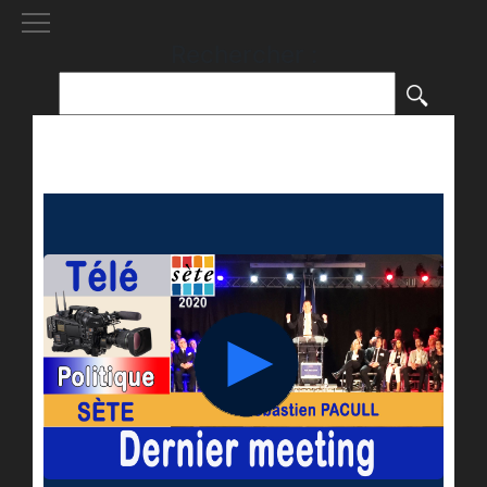
[()
]
Rechercher :