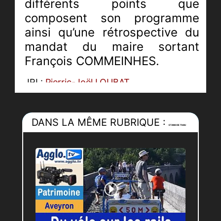
différents points que
composent son programme
ainsi qu’une rétrospective du
mandat du maire sortant
François COMMEINHES.
JRI :
Pierric-Joël LOUBAT
Monteur :
Maxine RASSCHAERT
DANS LA MÊME RUBRIQUE :
ETANG DE THAU