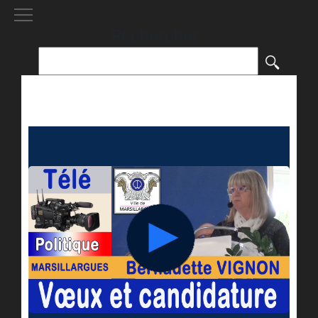
[()
]
Rechercher :