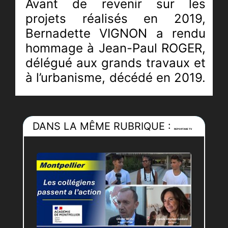
Avant de revenir sur les
projets réalisés en 2019,
Bernadette VIGNON a rendu
hommage à Jean-Paul ROGER,
délégué aux grands travaux et
à l’urbanisme, décédé en 2019.
Avec émotion elle en a dressé
le portrait.
DANS LA MÊME RUBRIQUE :
Comme chaque année pour
REPORTAGE TV
illustrer les transformations du
village, un diaporama a été
projeté.
L’on retiendra la
rénovation de l’Hôtel de Ville
et la réalisation d’une voie
verte menant jusqu’à Lunel et