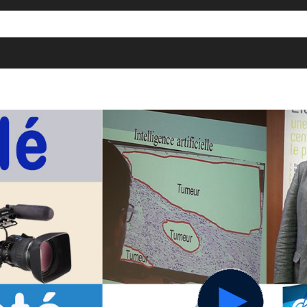
[()
]