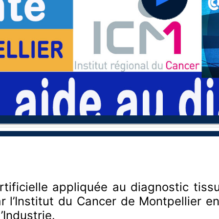
hd2160
hd1440
hd1080
hd720
large
medium
small
tiny
artificielle appliquée au diagnostic tis
ar l’Institut du Cancer de Montpellier 
Industrie.