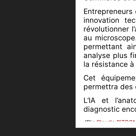
Entrepreneurs 
innovation te
révolutionner 
au microscope. 
permettant ai
analyse plus f
la résistance à
Cet équipemen
permettra des 
L’IA et l’an
diagnostic enc
JRI :
Claudia PITRO
Monteur :
Claudia 