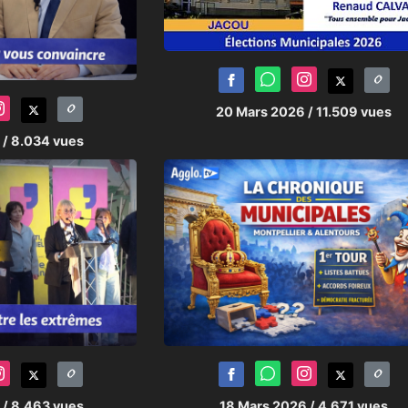
20 Mars 2026
/ 11.509 vues
6
/ 8.034 vues
6
/ 8.463 vues
18 Mars 2026
/ 4.671 vues