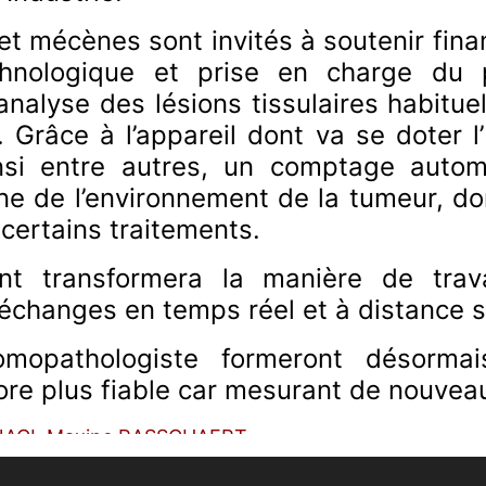
et mécènes sont invités à soutenir fin
chnologique et prise en charge du p
l’analyse des lésions tissulaires habit
Grâce à l’appareil dont va se doter l’
nsi entre autres, un comptage automa
ine de l’environnement de la tumeur, do
 certains traitements.
t transformera la manière de trava
échanges en temps réel et à distance 
atomopathologiste formeront désorm
ore plus fiable car mesurant de nouvea
NACI
,
Maxine RASSCHAERT
PITRONACI