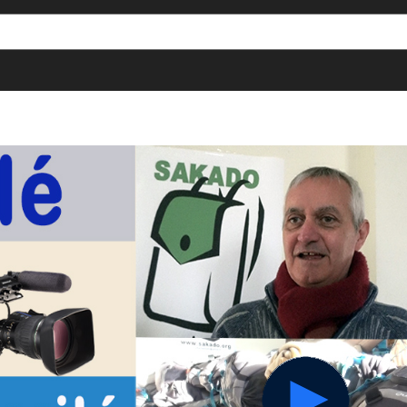
[()
]