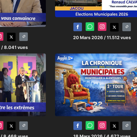
20 Mars 2026
/ 11.512 vues
6
/ 8.041 vues
6
/ 8.468 vues
18 Mars 2026
/ 4.672 vues