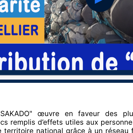
hd2160
hd1440
hd1080
hd720
large
medium
small
tiny
n "SAKADO" œuvre en faveur des pl
cs remplis d’effets utiles aux personnes
e territoire national grâce à un résea