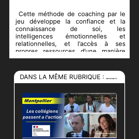
Cette méthode de coaching par le
jeu développe la confiance et la
connaissance de soi, les
intelligences émotionnelles et
relationnelles, et l’accès à ses
propres ressources d’une manière
accessible, ludique et créative.
«
Le succès passe par 80% de
DANS LA MÊME RUBRIQUE :
REPORTAGE TV
ressources intérieures et 20% de
calcul stratégique
: c’est la clé du
Jeu du PAS SAGE
»
Avec le Jeu du PAS>>>SAGE, libérez
votre psychologie et passez à
l’action... le changement est