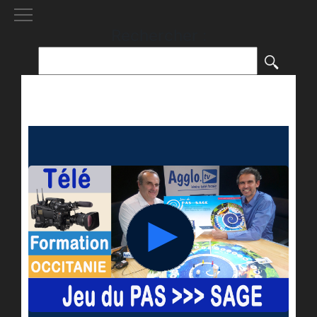
[()
]
Rechercher :