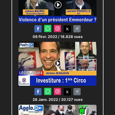
gouvernementales concernant
les cotisations sociales des
travailleurs notamment
indépendants, affectés par la
crise sanitaire.
08 Févr. 2022
/ 18.828 vues
*
URSSAF : union de recouvrement
pour la sécurité sociale et
les allocations familliales.
Journaliste :
Pierric-Joël LOUBAT
Technicien :
Antoine RODRIGUEZ
28 Janv. 2022
/ 20.127 vues