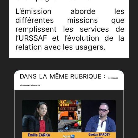
L’émission aborde les
différentes missions que
remplissent les services de
l’URSSAF et l’évolution de la
relation avec les usagers.
La proximité avec ces derniers
et la simplication
DANS LA MÊME RUBRIQUE :
des démarches de déclaration
MONTPELLIER
des cotisations semblent être
MÉDITERRANÉE MÉTROPOLE
les mots d’ordre de
l’URSSAF pour mener à bien
ses missions et qui consistent
à : accompagner les
employeurs et les