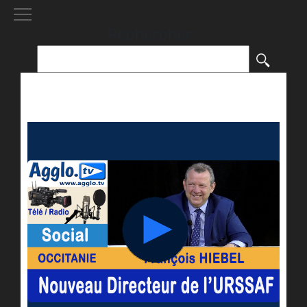
[()
]
Rechercher :