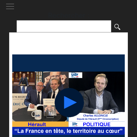
[()
]
Rechercher :