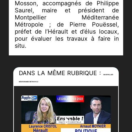
Mosson, accompagnés de Philippe
Saurel, maire et président de
Montpellier Méditerranée
Métropole ; de Pierre Pouëssel,
préfet de l’Hérault et d’élus locaux,
pour évaluer les travaux à faire in
situ.
Loin de la promenade de santé, la
déambulation a été ponctuée par les
interventions des résidents et
DANS LA MÊME RUBRIQUE :
MONTPELLIER
passants. Des problèmes tels que
MÉDITERRANÉE MÉTROPOLE
l’insalubrité des immeubles ou
l’inaccessibilité du quartier ont été
soulevés par des habitants fatigués
de ne pas se sentir écoutés.
JRI :
Raphaëlle Chargois
Cadreur :
Mickaël Becu