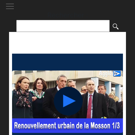
[()
]
Rechercher :