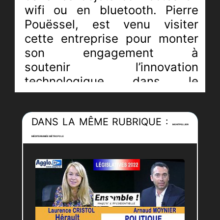
wifi ou en bluetooth. Pierre
Pouëssel, est venu visiter
cette entreprise pour monter
son engagement à
soutenir
l’innovation
technologique dans le
domaine de la santé et de
l’agronomie, les deux piliers
DANS LA MÊME RUBRIQUE :
historique de Montpellier
MONTPELLIER
comme le rappel le Prefet
MÉDITERRANÉE MÉTROPOLE
Pierre POUESSEL
Journaliste :
Pierric-Joël Loubat
Monteur :
Sylvain Salvado