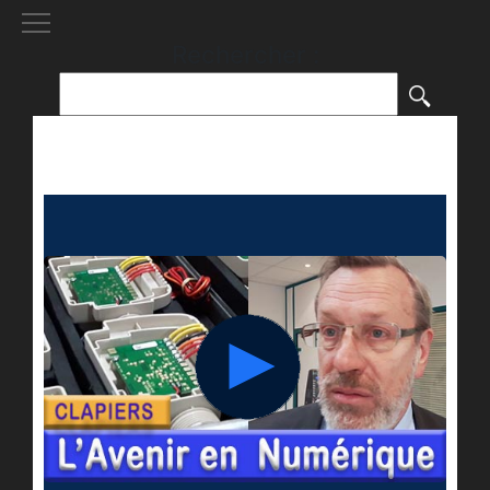
[()
]
Rechercher :