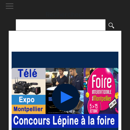
[()
]
Rechercher :