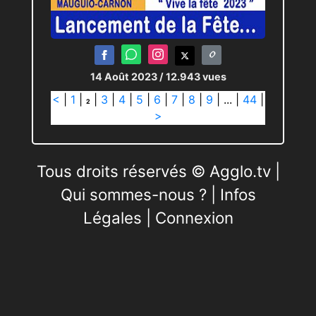
14 Août 2023
/ 12.943 vues
<
|
1
|
|
3
|
4
|
5
|
6
|
7
|
8
|
9
|
...
|
44
|
2
>
Tous droits réservés © Agglo.tv |
Qui sommes-nous ?
|
Infos
Légales
|
Connexion