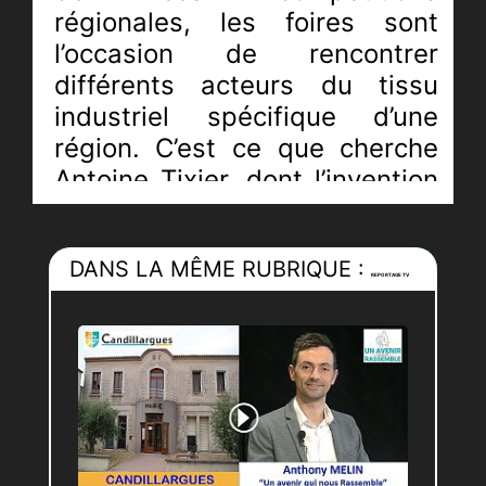
régionales, les foires sont
l’occasion de rencontrer
différents acteurs du tissu
industriel spécifique d’une
région. C’est ce que cherche
Antoine Tixier, dont l’invention
présentée à Montpellier, lui a
déjà valu la médaille d’or au
DANS LA MÊME RUBRIQUE :
Concours Lépine Européen de
REPORTAGE TV
Strasbourg. Son père à
l’origine du coussin nommé
"Viktor" poursuit l’objectif de
réduire le fossé numérique qui
s’est creusé entre le public
sénior et la génération des