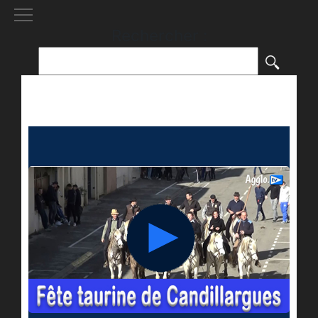
[()
]
Rechercher :