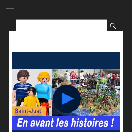
[()
]
Rechercher :