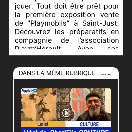
jouer. Tout doit être prêt pour
la première exposition vente
de "Playmobils" à Saint-Just.
Découvrez les préparatifs en
compagnie de l’association
Playm’Hérault. Avec ses
dioramas, aux détails
impressionnants qui
DANS LA MÊME RUBRIQUE :
participent à l’atmosphère
PAYS DE LUNEL
dans laquelle évoluent les
personnages, elle a séduit
petits et grands. A l’initiative
de cet évènement, une
citoyenne de Saint-Just,
Stéphanie Wucher, maman