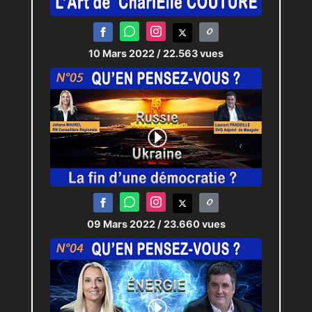
dynamique qui manifestement
a eu une très bonne idée.
10 Mars 2022
/ 22.563 vues
JRI :
Claudia
et
Antoine
Montage :
Claudia
et
PJL
09 Mars 2022
/ 23.660 vues