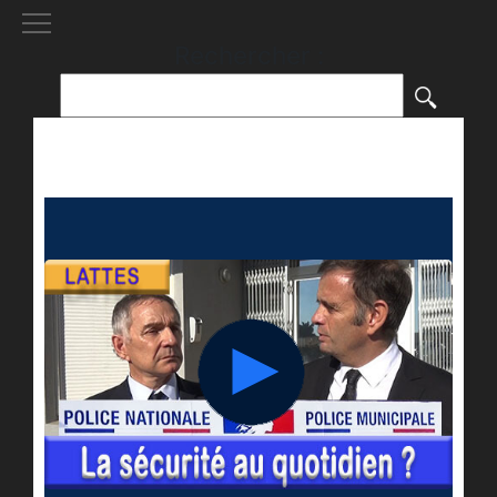
[()
]
Rechercher :