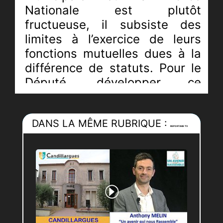
Nationale est plutôt
fructueuse, il subsiste des
limites à l’exercice de leurs
fonctions mutuelles dues à la
différence de statuts. Pour le
Député, développer ce
partenariat est une évidence.
Pour l’heure, le député a remis
DANS LA MÊME RUBRIQUE :
son rapport au Ministre de
REPORTAGE TV
l’Intérieur lors de sa venue à
Mauguio.
JRI :
Pierric-Joël LOUBAT
Montage :
Claudia