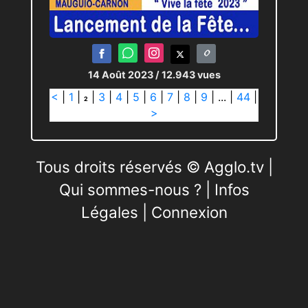
14 Août 2023
/ 12.943 vues
<
|
1
|
|
3
|
4
|
5
|
6
|
7
|
8
|
9
|
...
|
44
|
2
>
Tous droits réservés © Agglo.tv |
Qui sommes-nous ?
|
Infos
Légales
|
Connexion